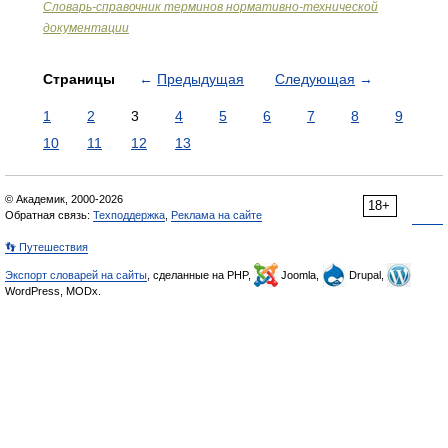
Словарь-справочник терминов нормативно-технической
документации
Страницы
←
Предыдущая
Следующая
→
1
2
3
4
5
6
7
8
9
10
11
12
13
© Академик, 2000-2026
18+
Обратная связь:
Техподдержка
,
Реклама на сайте
👣 Путешествия
Экспорт словарей на сайты
, сделанные на PHP,
Joomla,
Drupal,
WordPress, MODx.