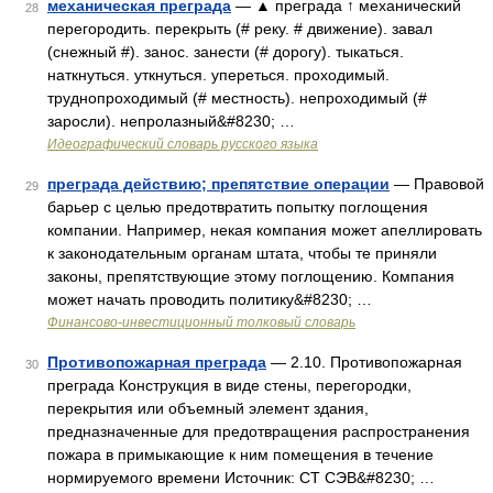
механическая преграда
— ▲ преграда ↑ механический
28
перегородить. перекрыть (# реку. # движение). завал
(снежный #). занос. занести (# дорогу). тыкаться.
наткнуться. уткнуться. упереться. проходимый.
труднопроходимый (# местность). непроходимый (#
заросли). непролазный&#8230; …
Идеографический словарь русского языка
преграда действию; препятствие операции
— Правовой
29
барьер с целью предотвратить попытку поглощения
компании. Например, некая компания может апеллировать
к законодательным органам штата, чтобы те приняли
законы, препятствующие этому поглощению. Компания
может начать проводить политику&#8230; …
Финансово-инвестиционный толковый словарь
Противопожарная преграда
— 2.10. Противопожарная
30
преграда Конструкция в виде стены, перегородки,
перекрытия или объемный элемент здания,
предназначенные для предотвращения распространения
пожара в примыкающие к ним помещения в течение
нормируемого времени Источник: СТ СЭВ&#8230; …