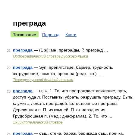
преграда
Толкование
Перевод
Книги
преграда
— (1 ж); мн. прегра/ды, Р. прегра/д …
21
Орфографический словарь русского языка
преграда
— Syn: препятствие, барьер, трудность,
22
затруднение, помеха, препона (редк., кн.) …
Тезаурус русской деловой лексики
преграда
— ы; ж. 1. То, что преграждает движение, путь,
23
доступ куда л. Поставить, убрать, разрушить преграду. Быть,
служить, лежать преградой. Естественные преграды.
Деревянная п. П. из камней. П. от наводнения.
Грудобрюшная п. (мед.; диафрагма). 2. То, что …
Энциклопедический словарь
преграда
— същ. стена, бараж, барикада същ. пречка,
24