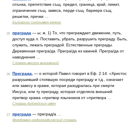
спънка, препятствие същ. предел, граница, край, лимит,
ограничение същ. завеса, перде същ. бариера същ.
решетки, пречки …
Български синонимен речник
преграда
— ы; ж. 1) То, что преграждает движение, путь,
25
доступ куда л. Поставить, убрать, разрушить преграду. Быть,
служить, лежать преградой. Естественные преграды.
Деревянная прегра/да. Прегра/да из камней. Прегра/да от
наводнения …
Словарь многих выражений
Преграда,
— о которой Павел говорит в Еф. 2:14: «Христос
26
разрушивший стоявшую посреди преграду и т.д., означает
или завесу в храме, которая разодралась при смерти
Иисуса, или ту преграду, которая отделяла внешний
притвор храма «притвор язычников от «притвора …
Словарь библейских имен
преграда
— преград/а …
27
Морфемно-орфографический словарь